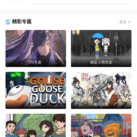
精彩专题
更多
代号鸢
都是人情世故
鹅鸭杀
轮回茶肆