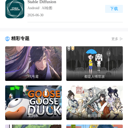
Stable Diffusion
Android/
|
AI绘图
下载
2026-06-30
精彩专题
更多
代号鸢
都是人情世故
鹅鸭杀
轮回茶肆