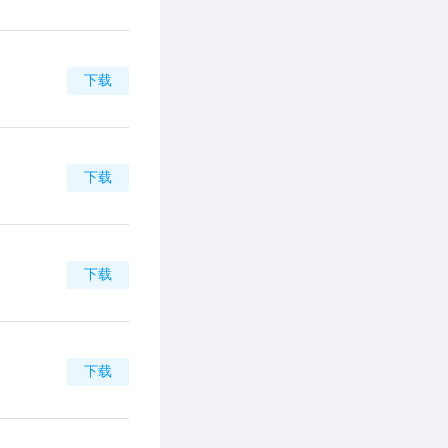
下载
下载
下载
下载