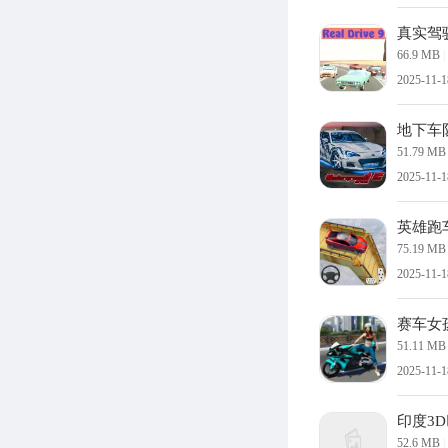
真实驾
66.9 MB
|
2025-11-1
地下车
51.79 M
2025-11-1
英雄跑
75.19 M
2025-11-1
赛车女
51.11 M
2025-11-1
印度3
52.6 MB
|