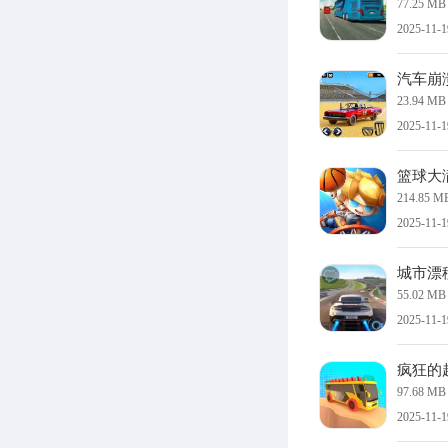
77.25 M
2025-11-1
汽车崩
23.94 M
2025-11-1
篮球大
214.85 
2025-11-1
城市漂
55.02 M
2025-11-1
疯狂的
97.68 M
2025-11-1