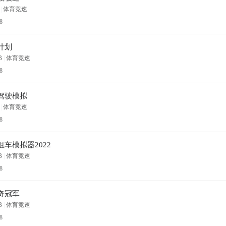
B
|
体育竞速
8
计划
MB
|
体育竞速
8
驾驶模拟
B
|
体育竞速
8
车模拟器2022
MB
|
体育竞速
8
奇冠军
MB
|
体育竞速
8