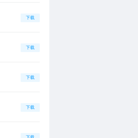
下载
下载
下载
下载
下载