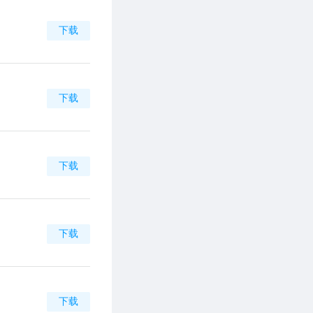
下载
下载
下载
下载
下载