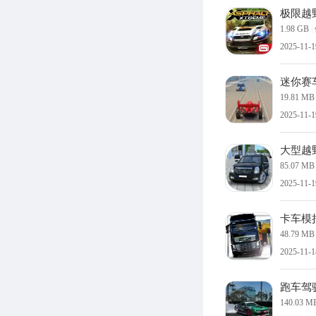
极限越
1.98 GB
|
2025-11-1
迷你赛
19.81 M
2025-11-1
大型越
85.07 M
2025-11-1
卡车模
48.79 M
2025-11-1
跑车驾
140.03 