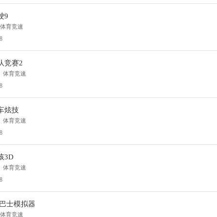
驶9
体育竞速
8
队竞赛2
B
|
体育竞速
8
车炫技
B
|
体育竞速
8
孩3D
B
|
体育竞速
8
D巴士模拟器
体育竞速