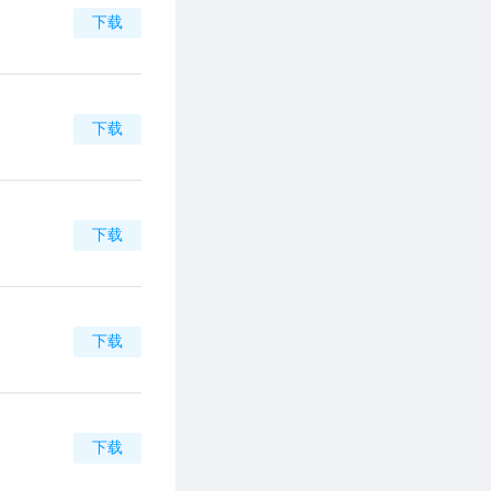
下载
下载
下载
下载
下载