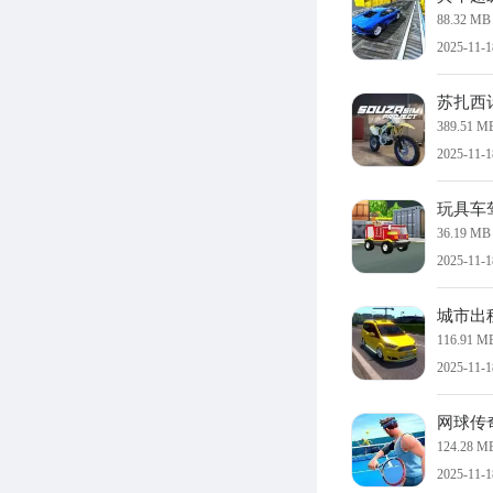
88.32 M
2025-11-1
苏扎西
389.51 
2025-11-1
玩具车
36.19 M
2025-11-1
城市出租
116.91 
2025-11-1
网球传
124.28 
2025-11-1