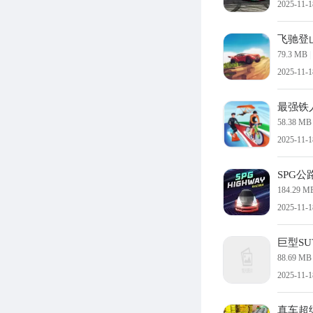
2025-11-1
飞驰登
79.3 MB
|
2025-11-1
最强铁
58.38 M
2025-11-1
SPG公
184.29 
2025-11-1
巨型S
88.69 M
2025-11-1
真车超