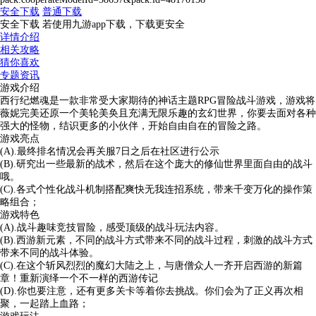
安全下载
普通下载
安全下载 若使用九游app下载，下载更安全
详情介绍
相关攻略
猜你喜欢
专题资讯
游戏介绍
西行纪燃魂是一款非常受大家期待的神话主题RPG冒险战斗游戏，游戏将
薇妮完美还原一个美轮美奂且充满无限乐趣的玄幻世界，你要去面对各种
强大的怪物，结识更多的小伙伴，开始自由自在的冒险之路。
游戏亮点
(A).最终排名情况会再关服7日之后在社区进行公示
(B).研究出一些最新的战术，然后在这个庞大的修仙世界里面自由的战斗
哦。
(C).各式个性化战斗机制搭配爽快无我连招系统，带来千变万化的操作策
略组合；
游戏特色
(A).战斗趣味竞技冒险，感受顶级的战斗玩法内容。
(B).西游新元素，不同的战斗方式带来不同的战斗过程，刺激的战斗方式
带来不同的战斗体验。
(C).在这个斩风烈烈的魔幻大陆之上，与唐僧众人一齐开启西游的新篇
章！重新演绎一个不一样的西游传记
(D).你也要注意，还有更多关卡等着你去挑战。你们会为了正义再次相
聚，一起踏上血路；