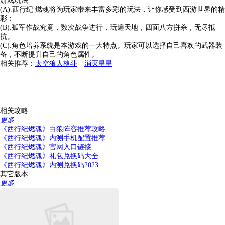
游戏玩法
(A).西行纪 燃魂将为玩家带来丰富多彩的玩法，让你感受到西游世界的精
彩：
(B).孤军作战究竟，数次战争进行，玩遍天地，四面八方拼杀，无尽抵
抗。
(C).角色培养系统是本游戏的一大特点。玩家可以选择自己喜欢的武器装
备，不断提升自己的角色属性。
相关推荐：
太空狼人格斗
消灭星星
相关攻略
更多
《西行纪燃魂》白狼阵容推荐攻略
《西行纪燃魂》内测手机配置推荐
《西行纪燃魂》官网入口链接
《西行纪燃魂》礼包兑换码大全
《西行纪燃魂》内测兑换码2023
其它版本
更多