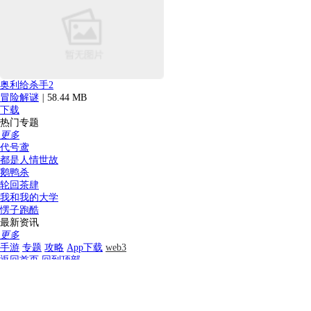
奥利给杀手2
冒险解谜
|
58.44 MB
下载
热门专题
更多
代号鸢
都是人情世故
鹅鸭杀
轮回茶肆
我和我的大学
愣子跑酷
最新资讯
更多
手游
专题
攻略
App下载
web3
返回首页
回到顶部
湘ICP备2026025700号-3 湘公网安备 43070302000280号
All Rights Reserved
本站为非盈利网站，不接受任何广告。本站所有软件，都由网友
上传，如有侵犯你的版权，请发邮件给xiayx666@163.com